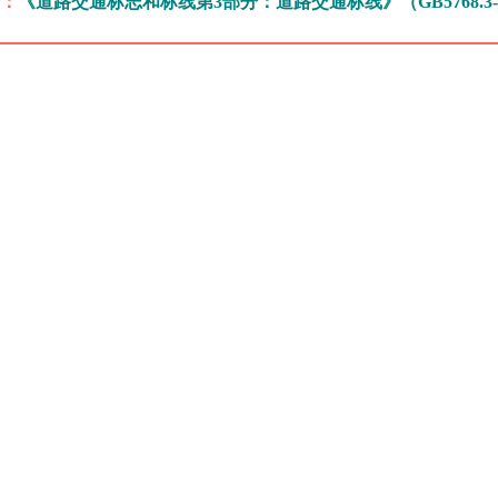
击：
《道路交通标志和标线第3部分：道路交通标线》（GB5768.3-