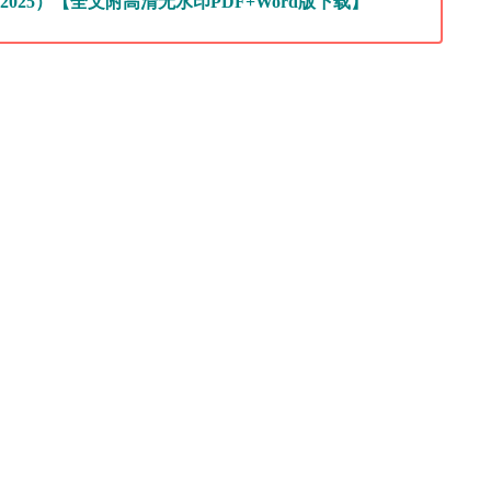
2025）【全文附高清无水印PDF+Word版下载】