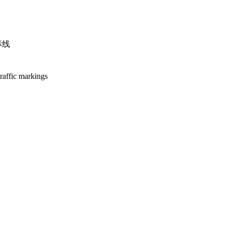
标线
ffic markings